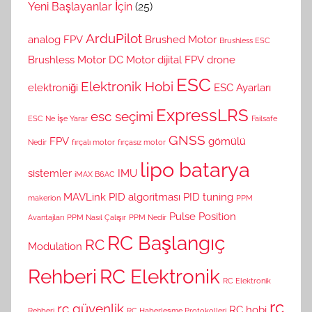
Yeni Başlayanlar İçin
(25)
ArduPilot
analog FPV
Brushed Motor
Brushless ESC
Brushless Motor
DC Motor
dijital FPV
drone
ESC
Elektronik Hobi
elektroniği
ESC Ayarları
ExpressLRS
esc seçimi
ESC Ne İşe Yarar
Failsafe
GNSS
FPV
gömülü
Nedir
fırçalı motor
fırçasız motor
lipo batarya
sistemler
IMU
iMAX B6AC
MAVLink
PID algoritması
PID tuning
makerion
PPM
Pulse Position
Avantajları
PPM Nasıl Çalışır
PPM Nedir
RC Başlangıç
RC
Modulation
Rehberi
RC Elektronik
RC Elektronik
rc
rc güvenlik
RC hobi
Rehberi
RC Haberleşme Protokolleri