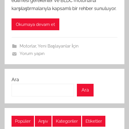
edilmesi gerekenler ve BLDC motorlarla
karşılaştırmalarıyla kapsamlı bir rehber sunuluyor.
Okumaya devam et
Motorlar
,
Yeni Başlayanlar İçin
Yorum yapın
Ara
Ara
Popüler
Arşiv
Kategoriler
Etiketler