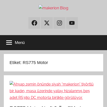
İçeriğe
atla
makerion
Build
Beyond
Facebook
Twitter
Instagram
Youtube
Limits
Blog
Menü
Etiket:
RS775 Motor