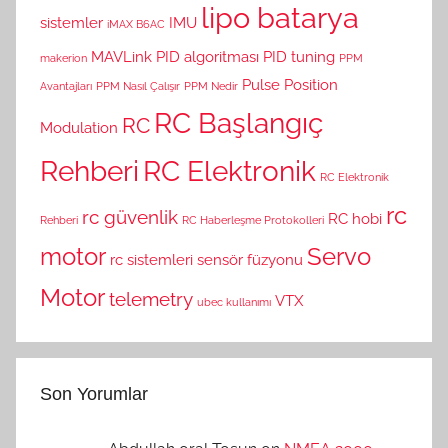
lipo batarya
sistemler
IMU
iMAX B6AC
MAVLink
PID algoritması
PID tuning
makerion
PPM
Pulse Position
Avantajları
PPM Nasıl Çalışır
PPM Nedir
RC Başlangıç
RC
Modulation
Rehberi
RC Elektronik
RC Elektronik
rc
rc güvenlik
RC hobi
Rehberi
RC Haberleşme Protokolleri
motor
Servo
rc sistemleri
sensör füzyonu
Motor
telemetry
VTX
ubec kullanımı
Son Yorumlar