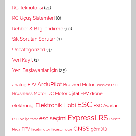
RC Teknolojisi
(21)
RC Uçuş Sistemleri
(8)
Rehber & Bilgilendirme
(10)
Sık Sorulan Sorular
(3)
Uncategorized
(4)
Veri Kayıt
(1)
Yeni Başlayanlar İçin
(25)
ArduPilot
analog FPV
Brushed Motor
Brushless ESC
Brushless Motor
DC Motor
dijital FPV
drone
ESC
Elektronik Hobi
elektroniği
ESC Ayarları
ExpressLRS
esc seçimi
ESC Ne İşe Yarar
Failsafe
GNSS
FPV
gömülü
Nedir
fırçalı motor
fırçasız motor