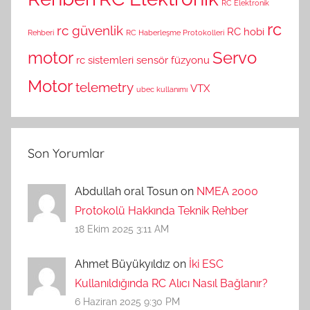
RC Elektronik
rc
rc güvenlik
RC hobi
Rehberi
RC Haberleşme Protokolleri
motor
Servo
rc sistemleri
sensör füzyonu
Motor
telemetry
VTX
ubec kullanımı
Son Yorumlar
Abdullah oral Tosun on
NMEA 2000
Protokolü Hakkında Teknik Rehber
18 Ekim 2025 3:11 AM
Ahmet Büyükyıldız on
İki ESC
Kullanıldığında RC Alıcı Nasıl Bağlanır?
6 Haziran 2025 9:30 PM