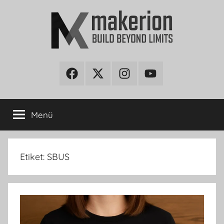
İçeriğe
atla
makerion
Build
Beyond
Facebook
Twitter
Instagram
Youtube
Blog
Limits
Menü
Etiket:
SBUS