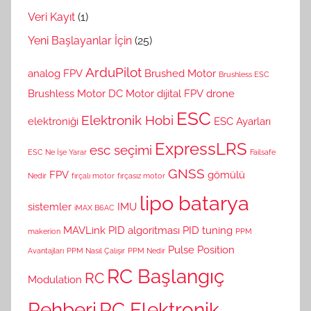
Veri Kayıt
(1)
Yeni Başlayanlar İçin
(25)
ArduPilot
analog FPV
Brushed Motor
Brushless ESC
Brushless Motor
DC Motor
dijital FPV
drone
ESC
Elektronik Hobi
elektroniği
ESC Ayarları
ExpressLRS
esc seçimi
ESC Ne İşe Yarar
Failsafe
GNSS
FPV
gömülü
Nedir
fırçalı motor
fırçasız motor
lipo batarya
sistemler
IMU
iMAX B6AC
MAVLink
PID algoritması
PID tuning
makerion
PPM
Pulse Position
Avantajları
PPM Nasıl Çalışır
PPM Nedir
RC Başlangıç
RC
Modulation
Rehberi
RC Elektronik