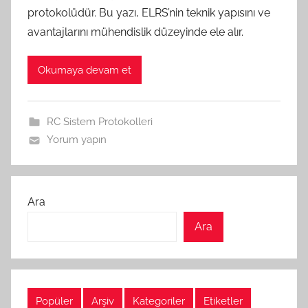
protokolüdür. Bu yazı, ELRS’nin teknik yapısını ve
avantajlarını mühendislik düzeyinde ele alır.
Okumaya devam et
RC Sistem Protokolleri
Yorum yapın
Ara
Ara
Popüler
Arşiv
Kategoriler
Etiketler