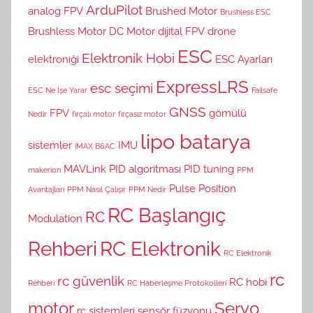
ArduPilot
analog FPV
Brushed Motor
Brushless ESC
Brushless Motor
DC Motor
dijital FPV
drone
ESC
Elektronik Hobi
elektroniği
ESC Ayarları
ExpressLRS
esc seçimi
ESC Ne İşe Yarar
Failsafe
GNSS
FPV
gömülü
Nedir
fırçalı motor
fırçasız motor
lipo batarya
sistemler
IMU
iMAX B6AC
MAVLink
PID algoritması
PID tuning
makerion
PPM
Pulse Position
Avantajları
PPM Nasıl Çalışır
PPM Nedir
RC Başlangıç
RC
Modulation
Rehberi
RC Elektronik
RC Elektronik
rc
rc güvenlik
RC hobi
Rehberi
RC Haberleşme Protokolleri
motor
Servo
rc sistemleri
sensör füzyonu