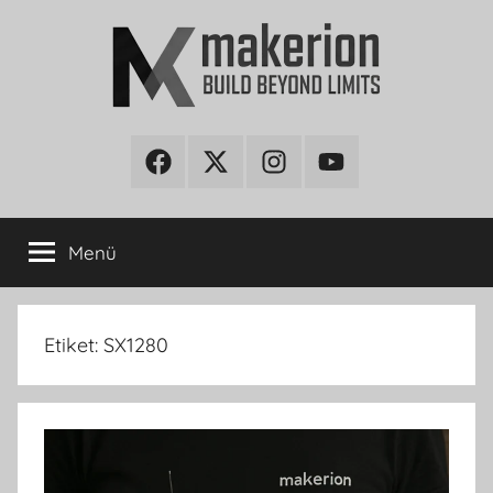
İçeriğe
atla
makerion
Build
Beyond
Facebook
Twitter
Instagram
Youtube
Blog
Limits
Menü
Etiket:
SX1280