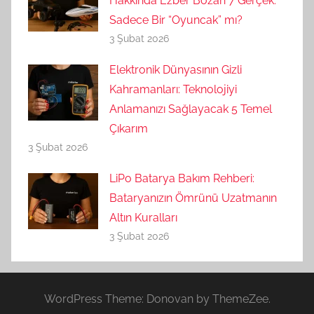
Hakkında Ezber Bozan 7 Gerçek:
Sadece Bir “Oyuncak” mı?
3 Şubat 2026
Elektronik Dünyasının Gizli
Kahramanları: Teknolojiyi
Anlamanızı Sağlayacak 5 Temel
Çıkarım
3 Şubat 2026
LiPo Batarya Bakım Rehberi:
Bataryanızın Ömrünü Uzatmanın
Altın Kuralları
3 Şubat 2026
WordPress Theme: Donovan by ThemeZee.