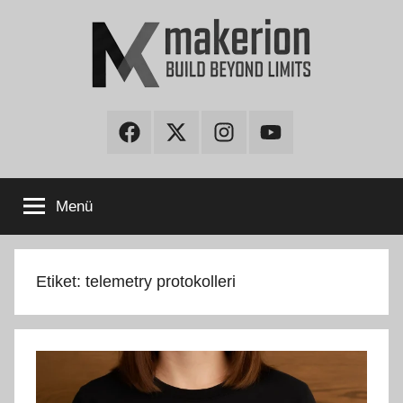
İçeriğe
atla
makerion
Build
Beyond
Facebook
Twitter
Instagram
Youtube
Limits
Blog
Menü
Etiket:
telemetry protokolleri