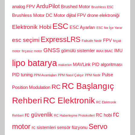
ArduPilot
analog FPV
Brushed Motor
Brushless ESC
Brushless Motor
DC Motor
dijital FPV
drone elektroniği
ESC
Elektronik Hobi
ESC Ayarları
ESC Ne İşe Yarar
ExpressLRS
esc seçimi
FPV
Failsafe Nedir
fırçalı
GNSS
gömülü sistemler
IMU
motor
fırçasız motor
iMAX B6AC
lipo batarya
MAVLink
PID algoritması
makerion
PID tuning
Pulse
PPM Avantajları
PPM Nasıl Çalışır
PPM Nedir
RC Başlangıç
RC
Position Modulation
Rehberi
RC Elektronik
RC Elektronik
rc
rc güvenlik
RC hobi
Rehberi
RC Haberleşme Protokolleri
motor
Servo
rc sistemleri
sensör füzyonu