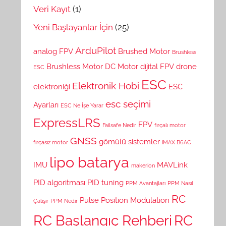
Veri Kayıt
(1)
Yeni Başlayanlar İçin
(25)
ArduPilot
analog FPV
Brushed Motor
Brushless
Brushless Motor
DC Motor
dijital FPV
drone
ESC
ESC
Elektronik Hobi
elektroniği
ESC
esc seçimi
Ayarları
ESC Ne İşe Yarar
ExpressLRS
FPV
Failsafe Nedir
fırçalı motor
GNSS
gömülü sistemler
fırçasız motor
iMAX B6AC
lipo batarya
IMU
MAVLink
makerion
PID algoritması
PID tuning
PPM Avantajları
PPM Nasıl
RC
Pulse Position Modulation
Çalışır
PPM Nedir
RC Başlangıç Rehberi
RC