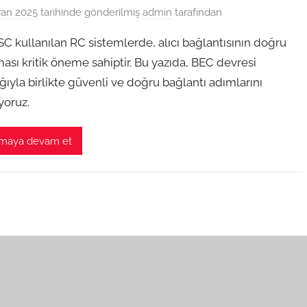
ran 2025
tarihinde gönderilmiş
admin
tarafından
SC kullanılan RC sistemlerde, alıcı bağlantısının doğru
ası kritik öneme sahiptir. Bu yazıda, BEC devresi
ıyla birlikte güvenli ve doğru bağlantı adımlarını
yoruz.
maya devam et