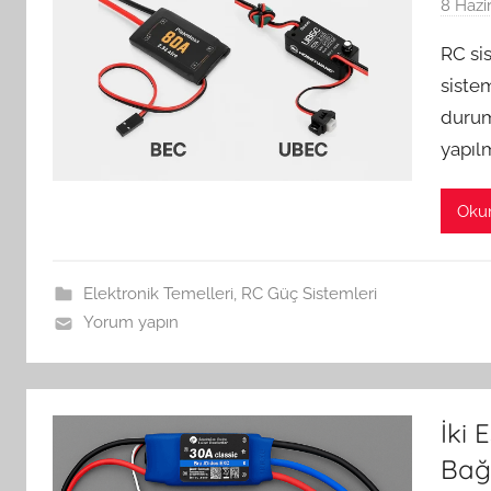
8 Hazi
RC si
sistem
durum
yapıl
Oku
Elektronik Temelleri
,
RC Güç Sistemleri
Yorum yapın
İki 
Bağ