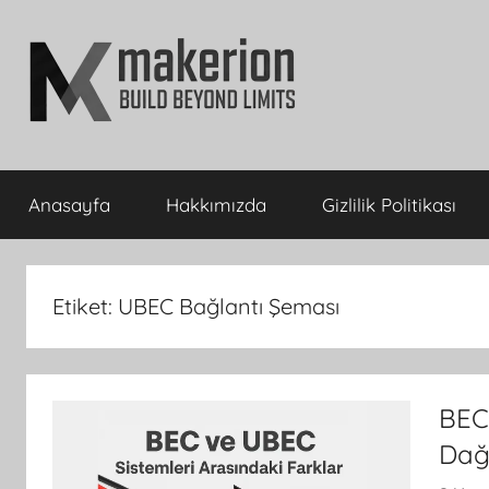
İçeriğe
atla
makerion
Build
Beyond
Anasayfa
Hakkımızda
Gizlilik Politikası
Limits
Blog
Etiket:
UBEC Bağlantı Şeması
BEC
Dağ