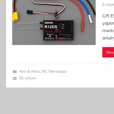
6 Hazi
Çift E
yapılm
mantığ
anlatı
Oku
Alıcı & Verici
,
RC Teknolojisi
Bir yorum