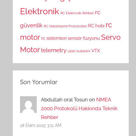
Elektronik
rc
RC Elektronik Rehberi
rc
güvenlik
RC hobi
RC Haberleşme Protokolleri
motor
Servo
rc sistemleri
sensör füzyonu
Motor
telemetry
VTX
ubec kullanımı
Son Yorumlar
Abdullah oral Tosun on
NMEA
2000 Protokolü Hakkında Teknik
Rehber
18 Ekim 2025 3:11 AM