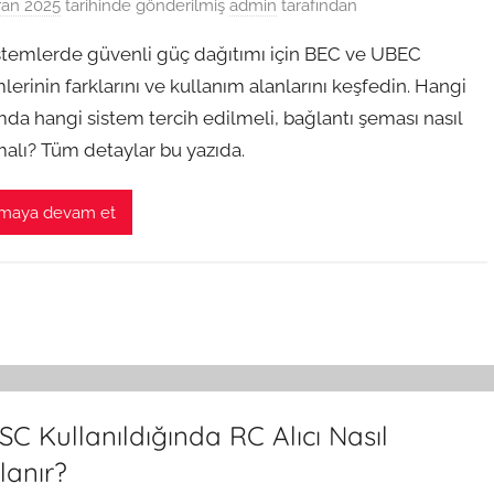
ran 2025
tarihinde gönderilmiş
admin
tarafından
stemlerde güvenli güç dağıtımı için BEC ve UBEC
lerinin farklarını ve kullanım alanlarını keşfedin. Hangi
da hangi sistem tercih edilmeli, bağlantı şeması nasıl
malı? Tüm detaylar bu yazıda.
maya devam et
ESC Kullanıldığında RC Alıcı Nasıl
lanır?