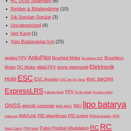
RC Uçuş Sistemleri
(8)
Rehber & Bilgilendirme
(10)
Sık Sorulan Sorular
(3)
Uncategorized
(4)
Veri Kayıt
(1)
Yeni Başlayanlar İçin
(25)
ArduPilot
analog FPV
Brushed Motor
Brushless
Brushless ESC
Elektronik
Motor
DC Motor
dijital FPV
drone elektroniği
ESC
Hobi
esc seçimi
ESC Ayarları
ESC Ne İşe Yarar
ExpressLRS
FPV
Failsafe Nedir
fırçalı motor
fırçasız motor
lipo batarya
GNSS
gömülü sistemler
IMU
iMAX B6AC
MAVLink
PID algoritması
PID tuning
makerion
PPM Avantajları
PPM
RC
RC
Pulse Position Modulation
Nasıl Çalışır
PPM Nedir