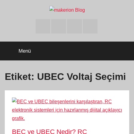
İçeriğe
atla
makerion
Build
Beyond
Facebook
Twitter
Instagram
Youtube
Limits
Blog
Menü
Etiket:
UBEC Voltaj Seçimi
BEC ve UBEC Nedir? RC