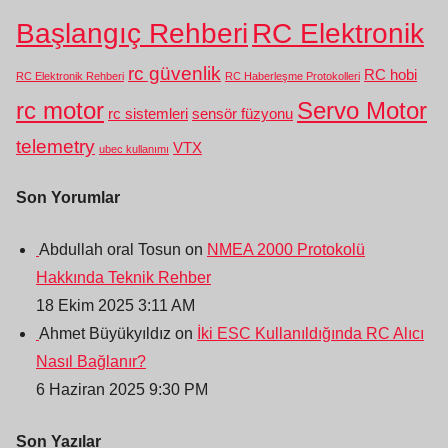
Başlangıç Rehberi
RC Elektronik
rc güvenlik
RC hobi
RC Elektronik Rehberi
RC Haberleşme Protokolleri
rc motor
Servo Motor
rc sistemleri
sensör füzyonu
telemetry
VTX
ubec kullanımı
Son Yorumlar
Abdullah oral Tosun on
NMEA 2000 Protokolü
Hakkında Teknik Rehber
18 Ekim 2025 3:11 AM
Ahmet Büyükyıldız on
İki ESC Kullanıldığında RC Alıcı
Nasıl Bağlanır?
6 Haziran 2025 9:30 PM
Son Yazılar