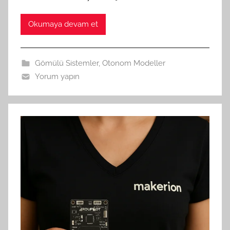
Okumaya devam et
Gömülü Sistemler
,
Otonom Modeller
Yorum yapın