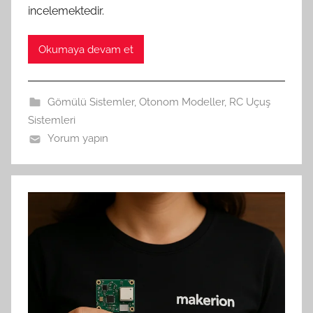
incelemektedir.
Okumaya devam et
Gömülü Sistemler
,
Otonom Modeller
,
RC Uçuş
Sistemleri
Yorum yapın