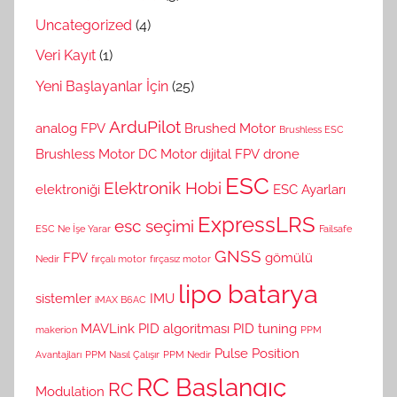
Uncategorized
(4)
Veri Kayıt
(1)
Yeni Başlayanlar İçin
(25)
ArduPilot
analog FPV
Brushed Motor
Brushless ESC
Brushless Motor
DC Motor
dijital FPV
drone
ESC
Elektronik Hobi
elektroniği
ESC Ayarları
ExpressLRS
esc seçimi
ESC Ne İşe Yarar
Failsafe
GNSS
FPV
gömülü
Nedir
fırçalı motor
fırçasız motor
lipo batarya
sistemler
IMU
iMAX B6AC
MAVLink
PID algoritması
PID tuning
makerion
PPM
Pulse Position
Avantajları
PPM Nasıl Çalışır
PPM Nedir
RC Başlangıç
RC
Modulation