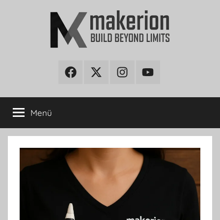
İçeriğe
atla
makerion
Build
Beyond
Facebook
Twitter
Instagram
Youtube
Blog
Limits
Menü