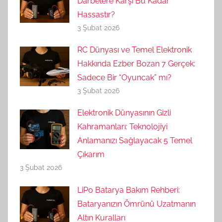
Darbelere Karşı Bu Kadar
Hassastır?
3 Şubat 2026
RC Dünyası ve Temel Elektronik
Hakkında Ezber Bozan 7 Gerçek:
Sadece Bir “Oyuncak” mı?
3 Şubat 2026
Elektronik Dünyasının Gizli
Kahramanları: Teknolojiyi
Anlamanızı Sağlayacak 5 Temel
Çıkarım
3 Şubat 2026
LiPo Batarya Bakım Rehberi:
Bataryanızın Ömrünü Uzatmanın
Altın Kuralları