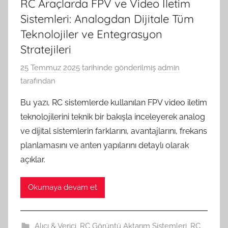
RC Araçlarda FPV ve Video İletim
Sistemleri: Analogdan Dijitale Tüm
Teknolojiler ve Entegrasyon
Stratejileri
25 Temmuz 2025
tarihinde gönderilmiş
admin
tarafından
Bu yazı, RC sistemlerde kullanılan FPV video iletim
teknolojilerini teknik bir bakışla inceleyerek analog
ve dijital sistemlerin farklarını, avantajlarını, frekans
planlamasını ve anten yapılarını detaylı olarak
açıklar.
Okumaya devam et
Alıcı & Verici
,
RC Görüntü Aktarım Sistemleri
,
RC