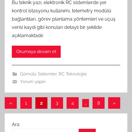
Bu teknik yazı, elektronik RC sistemlerde yer
kontrol istasyonu kullanımı, telemetry modülü
bağlantıları, görev planlama yöntemleri ve uçuş
verisi kaydı gibi konuları detaylı bir şekilde
açıklamaktadır.
Okumaya devam et
Gömülü Sistemler
,
RC Teknolojisi
Yorum yapın
Yazı
Önceki
Sonraki
«
1
2
3
4
…
8
»
yazılar
yazılar
sayfalaması
Ara