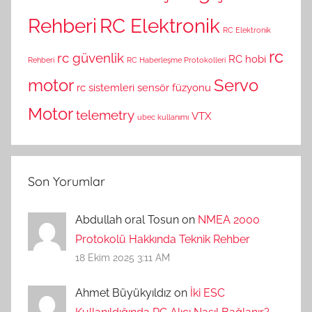
Rehberi
RC Elektronik
RC Elektronik
rc
rc güvenlik
RC hobi
Rehberi
RC Haberleşme Protokolleri
motor
Servo
rc sistemleri
sensör füzyonu
Motor
telemetry
VTX
ubec kullanımı
Son Yorumlar
Abdullah oral Tosun on
NMEA 2000
Protokolü Hakkında Teknik Rehber
18 Ekim 2025 3:11 AM
Ahmet Büyükyıldız on
İki ESC