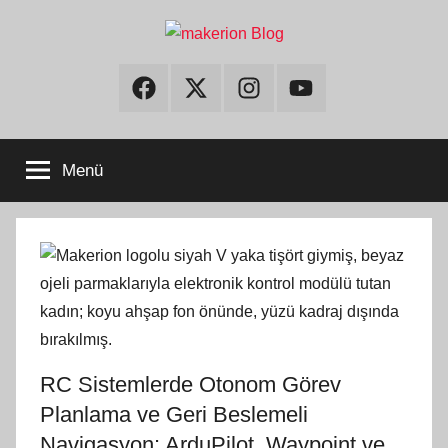
İçeriğe
atla
makerion
Build
Beyond
Facebook
Twitter
Instagram
Youtube
Limits
Blog
Menü
RC Sistemlerde Otonom Görev
Planlama ve Geri Beslemeli
Navigasyon: ArduPilot, Waypoint ve