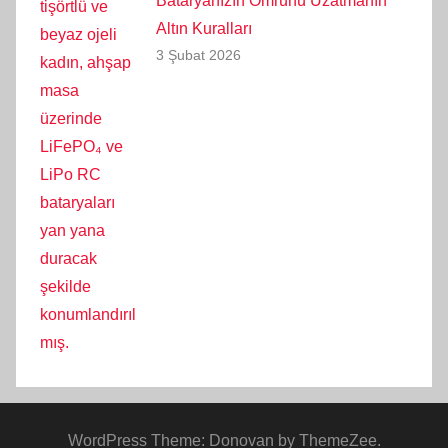
Bataryanızın Ömrünü Uzatmanın
Altın Kuralları
3 Şubat 2026
WordPress Theme: Donovan by ThemeZee.