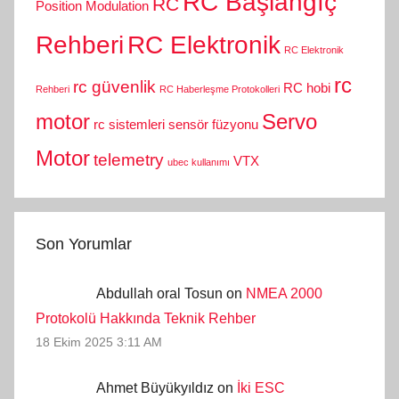
RC Başlangıç
RC
Position Modulation
Rehberi
RC Elektronik
RC Elektronik
rc
rc güvenlik
RC hobi
Rehberi
RC Haberleşme Protokolleri
motor
Servo
rc sistemleri
sensör füzyonu
Motor
telemetry
VTX
ubec kullanımı
Son Yorumlar
Abdullah oral Tosun on
NMEA 2000
Protokolü Hakkında Teknik Rehber
18 Ekim 2025 3:11 AM
Ahmet Büyükyıldız on
İki ESC