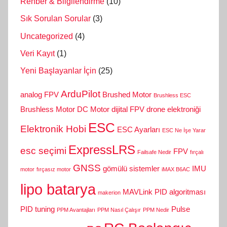
Rehber & Bilgilendirme
(10)
Sık Sorulan Sorular
(3)
Uncategorized
(4)
Veri Kayıt
(1)
Yeni Başlayanlar İçin
(25)
ArduPilot
analog FPV
Brushed Motor
Brushless ESC
Brushless Motor
DC Motor
dijital FPV
drone elektroniği
ESC
Elektronik Hobi
ESC Ayarları
ESC Ne İşe Yarar
ExpressLRS
esc seçimi
FPV
Failsafe Nedir
fırçalı
GNSS
gömülü sistemler
IMU
motor
fırçasız motor
iMAX B6AC
lipo batarya
MAVLink
PID algoritması
makerion
PID tuning
Pulse
PPM Avantajları
PPM Nasıl Çalışır
PPM Nedir