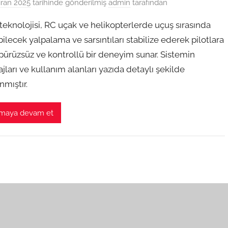
iran 2025
tarihinde gönderilmiş
admin
tarafından
teknolojisi, RC uçak ve helikopterlerde uçuş sırasında
ilecek yalpalama ve sarsıntıları stabilize ederek pilotlara
pürüzsüz ve kontrollü bir deneyim sunar. Sistemin
jları ve kullanım alanları yazıda detaylı şekilde
nmıştır.
maya devam et