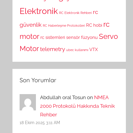
Elektronik
rc
RC Elektronik Rehberi
rc
güvenlik
RC hobi
RC Haberleşme Protokolleri
motor
Servo
rc sistemleri
sensör füzyonu
Motor
telemetry
VTX
ubec kullanımı
Son Yorumlar
Abdullah oral Tosun on
NMEA
2000 Protokolü Hakkında Teknik
Rehber
18 Ekim 2025 3:11 AM