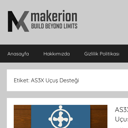
İçeriğe
atla
makerion
Build
Beyond
Anasayfa
Hakkımızda
Gizlilik Politikası
Limits
Blog
Etiket:
AS3X Uçuş Desteği
AS3X
Uçuş