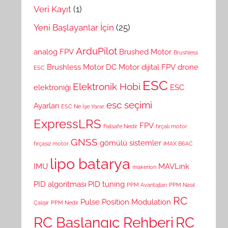
Veri Kayıt
(1)
Yeni Başlayanlar İçin
(25)
ArduPilot
analog FPV
Brushed Motor
Brushless
Brushless Motor
DC Motor
dijital FPV
drone
ESC
ESC
Elektronik Hobi
elektroniği
ESC
esc seçimi
Ayarları
ESC Ne İşe Yarar
ExpressLRS
FPV
Failsafe Nedir
fırçalı motor
GNSS
gömülü sistemler
fırçasız motor
iMAX B6AC
lipo batarya
IMU
MAVLink
makerion
PID algoritması
PID tuning
PPM Avantajları
PPM Nasıl
RC
Pulse Position Modulation
Çalışır
PPM Nedir
RC Başlangıç Rehberi
RC