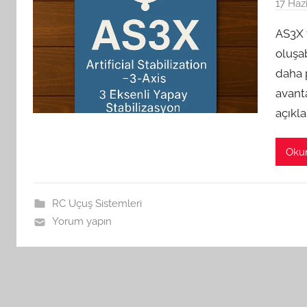
17 Haz
AS3X 
oluşab
daha 
avanta
açıkla
Oku
RC Uçuş Sistemleri
Yorum yapın