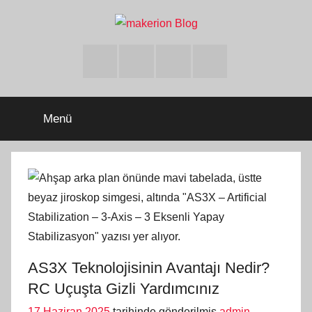
İçeriğe
atla
makerion
Build
Beyond
Facebook
Twitter
Instagram
Youtube
Limits
Blog
Menü
AS3X Teknolojisinin Avantajı Nedir?
RC Uçuşta Gizli Yardımcınız
17 Haziran 2025
tarihinde gönderilmiş
admin