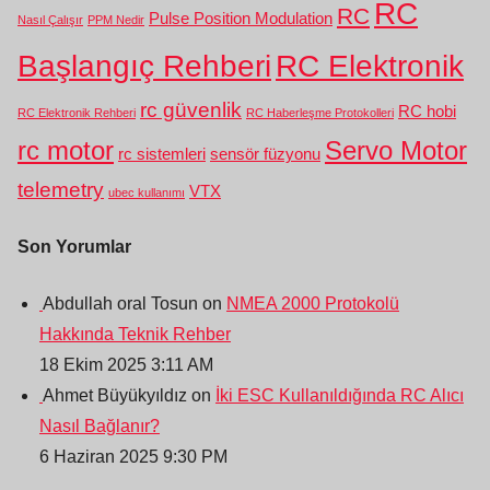
RC
RC
Pulse Position Modulation
Nasıl Çalışır
PPM Nedir
Başlangıç Rehberi
RC Elektronik
rc güvenlik
RC hobi
RC Elektronik Rehberi
RC Haberleşme Protokolleri
rc motor
Servo Motor
rc sistemleri
sensör füzyonu
telemetry
VTX
ubec kullanımı
Son Yorumlar
Abdullah oral Tosun on
NMEA 2000 Protokolü
Hakkında Teknik Rehber
18 Ekim 2025 3:11 AM
Ahmet Büyükyıldız on
İki ESC Kullanıldığında RC Alıcı
Nasıl Bağlanır?
6 Haziran 2025 9:30 PM