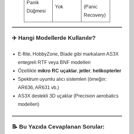
Panik
Yok
(Panic
Düğmesi
Recovery)
✈️ Hangi Modellerde Kullanılır?
E-flite, HobbyZone, Blade gibi markaların AS3X
entegreli RTF veya BNF modelleri
Özellikle
mikro RC uçaklar
,
jetler
,
helikopterler
Spektrum uyumlu alıcı sistemleri (örneğin:
AR636, AR631 vb.)
AS3X destekli 3D uçaklar (Precision aerobatics
modelleri)
📝 Bu Yazıda Cevaplanan Sorular: