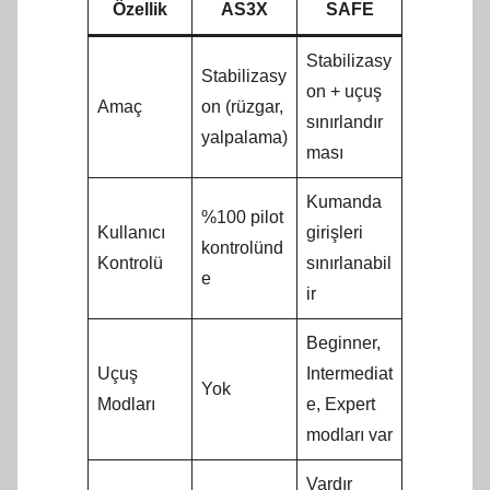
Özellik
AS3X
SAFE
Stabilizasy
Stabilizasy
on + uçuş
Amaç
on (rüzgar,
sınırlandır
yalpalama)
ması
Kumanda
%100 pilot
Kullanıcı
girişleri
kontrolünd
Kontrolü
sınırlanabil
e
ir
Beginner,
Uçuş
Intermediat
Yok
Modları
e, Expert
modları var
Vardır