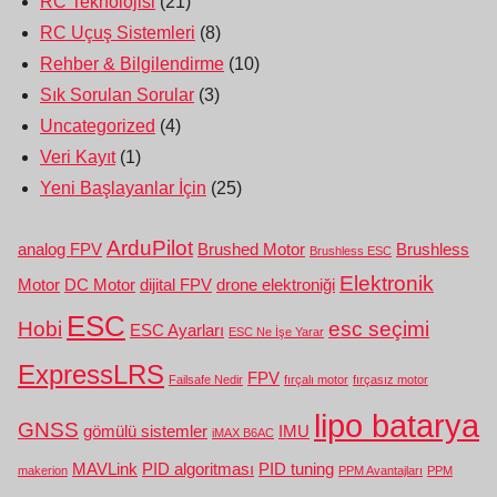
RC Teknolojisi
(21)
RC Uçuş Sistemleri
(8)
Rehber & Bilgilendirme
(10)
Sık Sorulan Sorular
(3)
Uncategorized
(4)
Veri Kayıt
(1)
Yeni Başlayanlar İçin
(25)
ArduPilot
analog FPV
Brushed Motor
Brushless
Brushless ESC
Elektronik
Motor
DC Motor
dijital FPV
drone elektroniği
ESC
Hobi
esc seçimi
ESC Ayarları
ESC Ne İşe Yarar
ExpressLRS
FPV
Failsafe Nedir
fırçalı motor
fırçasız motor
lipo batarya
GNSS
gömülü sistemler
IMU
iMAX B6AC
MAVLink
PID algoritması
PID tuning
makerion
PPM Avantajları
PPM