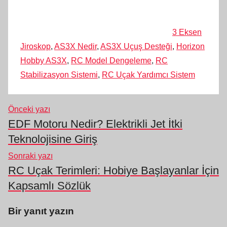
3 Eksen
Jiroskop
,
AS3X Nedir
,
AS3X Uçuş Desteği
,
Horizon
Hobby AS3X
,
RC Model Dengeleme
,
RC
Stabilizasyon Sistemi
,
RC Uçak Yardımcı Sistem
Önceki yazı
Yazı
EDF Motoru Nedir? Elektrikli Jet İtki
gezinmesi
Teknolojisine Giriş
Sonraki yazı
RC Uçak Terimleri: Hobiye Başlayanlar İçin
Kapsamlı Sözlük
Bir yanıt yazın