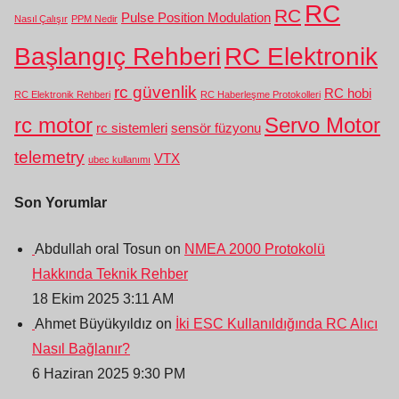
RC
RC
Pulse Position Modulation
Nasıl Çalışır
PPM Nedir
Başlangıç Rehberi
RC Elektronik
rc güvenlik
RC hobi
RC Elektronik Rehberi
RC Haberleşme Protokolleri
rc motor
Servo Motor
rc sistemleri
sensör füzyonu
telemetry
VTX
ubec kullanımı
Son Yorumlar
Abdullah oral Tosun on
NMEA 2000 Protokolü
Hakkında Teknik Rehber
18 Ekim 2025 3:11 AM
Ahmet Büyükyıldız on
İki ESC Kullanıldığında RC Alıcı
Nasıl Bağlanır?
6 Haziran 2025 9:30 PM