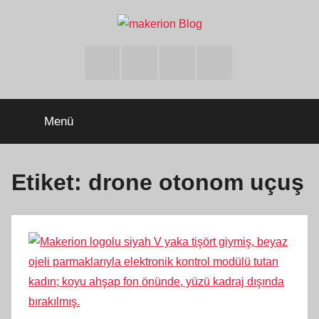
İçeriğe
atla
makerion
Build
Beyond
Facebook
Twitter
Instagram
Youtube
Limits
Blog
Menü
Etiket:
drone otonom uçuş