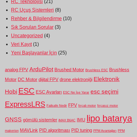
RC Teknolojisi
(21)
RC Uçuş Sistemleri
(8)
Rehber & Bilgilendirme
(10)
Sık Sorulan Sorular
(3)
Uncategorized
(4)
Veri Kayıt
(1)
Yeni Başlayanlar İçin
(25)
ArduPilot
analog FPV
Brushed Motor
Brushless
Brushless ESC
Elektronik
Motor
DC Motor
dijital FPV
drone elektroniği
ESC
Hobi
esc seçimi
ESC Ayarları
ESC Ne İşe Yarar
ExpressLRS
FPV
Failsafe Nedir
fırçalı motor
fırçasız motor
lipo batarya
GNSS
gömülü sistemler
IMU
iMAX B6AC
MAVLink
PID algoritması
PID tuning
makerion
PPM Avantajları
PPM