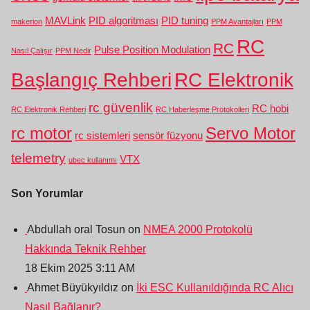
MAVLink
PID algoritması
PID tuning
makerion
PPM Avantajları
PPM
RC
RC
Pulse Position Modulation
Nasıl Çalışır
PPM Nedir
Başlangıç Rehberi
RC Elektronik
rc güvenlik
RC hobi
RC Elektronik Rehberi
RC Haberleşme Protokolleri
rc motor
Servo Motor
rc sistemleri
sensör füzyonu
telemetry
VTX
ubec kullanımı
Son Yorumlar
Abdullah oral Tosun on
NMEA 2000 Protokolü
Hakkında Teknik Rehber
18 Ekim 2025 3:11 AM
Ahmet Büyükyıldız on
İki ESC Kullanıldığında RC Alıcı
Nasıl Bağlanır?