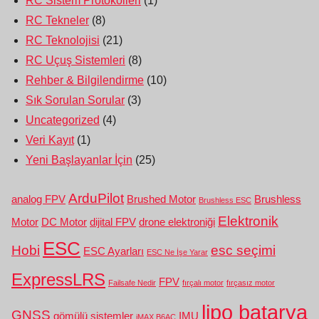
RC Sistem Protokolleri
(1)
RC Tekneler
(8)
RC Teknolojisi
(21)
RC Uçuş Sistemleri
(8)
Rehber & Bilgilendirme
(10)
Sık Sorulan Sorular
(3)
Uncategorized
(4)
Veri Kayıt
(1)
Yeni Başlayanlar İçin
(25)
ArduPilot
analog FPV
Brushed Motor
Brushless
Brushless ESC
Elektronik
Motor
DC Motor
dijital FPV
drone elektroniği
ESC
Hobi
esc seçimi
ESC Ayarları
ESC Ne İşe Yarar
ExpressLRS
FPV
Failsafe Nedir
fırçalı motor
fırçasız motor
lipo batarya
GNSS
gömülü sistemler
IMU
iMAX B6AC