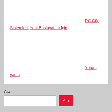
RC Güç
Sistemleri
,
Yeni Başlayanlar İçin
Yorum
yapın
Ara
Ara