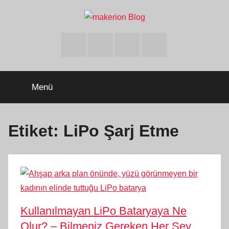
İçeriğe
atla
makerion
Build
Beyond
Facebook
Twitter
Instagram
Youtube
Limits
Blog
Menü
Etiket:
LiPo Şarj Etme
Kullanılmayan LiPo Bataryaya Ne
Olur? – Bilmeniz Gereken Her Şey