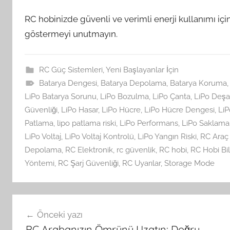
RC hobinizde güvenli ve verimli enerji kullanımı iç
göstermeyi unutmayın.
RC Güç Sistemleri
,
Yeni Başlayanlar İçin
Batarya Dengesi
,
Batarya Depolama
,
Batarya Koruma
LiPo Batarya Sorunu
,
LiPo Bozulma
,
LiPo Çanta
,
LiPo Deşa
Güvenliği
,
LiPo Hasar
,
LiPo Hücre
,
LiPo Hücre Dengesi
,
LiP
Patlama
,
lipo patlama riski
,
LiPo Performans
,
LiPo Saklama
LiPo Voltaj
,
LiPo Voltaj Kontrolü
,
LiPo Yangın Riski
,
RC Araç
Depolama
,
RC Elektronik
,
rc güvenlik
,
RC hobi
,
RC Hobi Bil
Yöntemi
,
RC Şarj Güvenliği
,
RC Uyarılar
,
Storage Mode
Yazı
Önceki yazı
gezinmesi
RC Arabanızın Ömrünü Uzatın: Doğru