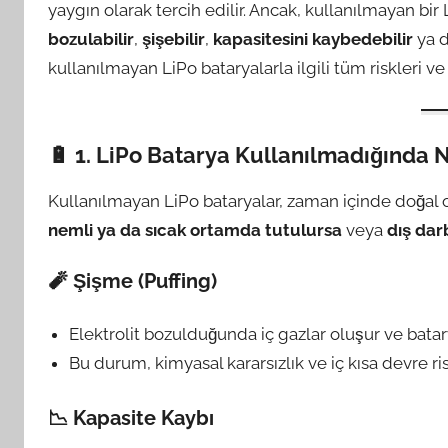
yaygın olarak tercih edilir. Ancak, kullanılmayan b
bozulabilir
,
şişebilir
,
kapasitesini kaybedebilir
ya d
kullanılmayan LiPo bataryalarla ilgili tüm riskleri 
🔋 1. LiPo Batarya Kullanılmadığında 
Kullanılmayan LiPo bataryalar, zaman içinde doğal 
nemli ya da sıcak ortamda tutulursa
veya
dış dar
🧨 Şişme (Puffing)
Elektrolit bozulduğunda iç gazlar oluşur ve batary
Bu durum, kimyasal kararsızlık ve iç kısa devre riski
📉 Kapasite Kaybı