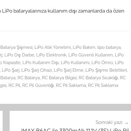
in LiPo bataryalarınıza kullanım dışı zamanlarda da özen
,
Batarya Şişmesi
,
LiPo Atık Yönetimi
,
LiPo Bakım
,
lipo batarya
,
rj
,
LiPo Dış Darbe
,
LiPo Elektronik
,
LiPo Güvenli Kullanım
,
LiPo
o Kapasite
,
LiPo Kullanım Dışı
,
LiPo Kullanımı
,
LiPo Ömrü
,
LiPo
,
LiPo Şarj
,
LiPo Şarj Cihazı
,
LiPo Şarj Etme
,
LiPo Şişme Belirtileri
,
 Batarya
,
RC Batarya
,
RC Batarya Bilgisi
,
RC Batarya Sıcaklığı
,
RC
gisi
,
RC Pil
,
RC Pil Güvenliği
,
RC Pil Saklama
,
RC Pil Saklama
Sonraki yazı
iMAX B6AC ile 3300mAh 11.1V (3S) LiPo Pil