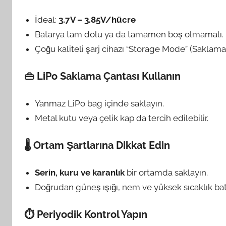
İdeal:
3.7V – 3.85V/hücre
Batarya tam dolu ya da tamamen boş olmamalı.
Çoğu kaliteli şarj cihazı “Storage Mode” (Saklam
👜 LiPo Saklama Çantası Kullanın
Yanmaz LiPo bag içinde saklayın.
Metal kutu veya çelik kap da tercih edilebilir.
🌡️ Ortam Şartlarına Dikkat Edin
Serin, kuru ve karanlık
bir ortamda saklayın.
Doğrudan güneş ışığı, nem ve yüksek sıcaklık bata
⏱️ Periyodik Kontrol Yapın