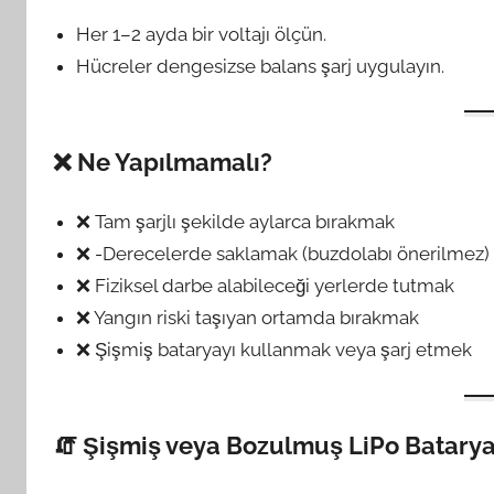
Her 1–2 ayda bir voltajı ölçün.
Hücreler dengesizse balans şarj uygulayın.
❌ Ne Yapılmamalı?
❌ Tam şarjlı şekilde aylarca bırakmak
❌ -Derecelerde saklamak (buzdolabı önerilmez)
❌ Fiziksel darbe alabileceği yerlerde tutmak
❌ Yangın riski taşıyan ortamda bırakmak
❌ Şişmiş bataryayı kullanmak veya şarj etmek
🧯 Şişmiş veya Bozulmuş LiPo Batary