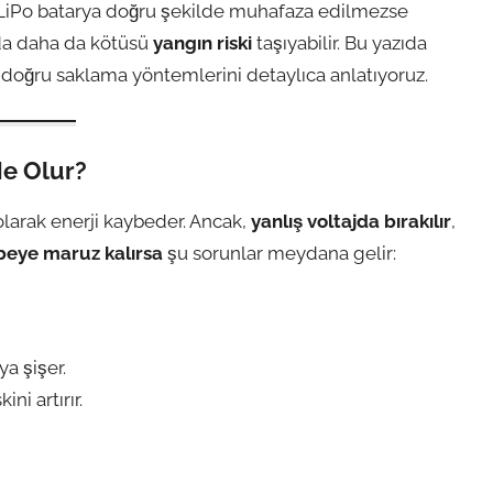
ir LiPo batarya doğru şekilde muhafaza edilmezse
a daha da kötüsü
yangın riski
taşıyabilir. Bu yazıda
ve doğru saklama yöntemlerini detaylıca anlatıyoruz.
Ne Olur?
olarak enerji kaybeder. Ancak,
yanlış voltajda bırakılır
,
beye maruz kalırsa
şu sorunlar meydana gelir:
a şişer.
ni artırır.