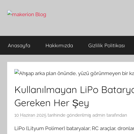
İçeriğe
atla
makerion
Build
Beyond
Limits
Blog
Anasayfa
Hakkımızda
Gizlilik Politikası
Kullanılmayan LiPo Batary
Gereken Her Şey
10 Haziran 2025
tarihinde gönderilmiş
admin
tarafından
LiPo (Lityum Polimer) bataryalar; RC araçlar, dronla