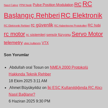
RC
RC
Pulse Position Modulation
Nasıl Çalışır
PPM Nedir
Başlangıç Rehberi
RC Elektronik
rc güvenlik
RC hobi
RC Elektronik Rehberi
RC Haberleşme Protokolleri
rc motor
Servo Motor
rc sistemleri
sensör füzyonu
telemetry
VTX
ubec kullanımı
Son Yorumlar
Abdullah oral Tosun on
NMEA 2000 Protokolü
Hakkında Teknik Rehber
18 Ekim 2025 3:11 AM
Ahmet Büyükyıldız on
İki ESC Kullanıldığında RC Alıcı
Nasıl Bağlanır?
6 Haziran 2025 9:30 PM