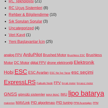
RC Teknolojisi
(21)
RC Uçuş Sistemleri
(8)
Rehber & Bilgilendirme
(10)
Sık Sorulan Sorular
(3)
Uncategorized
(4)
Veri Kayıt
(1)
Yeni Başlayanlar İçin
(25)
ArduPilot
analog FPV
Brushed Motor
Brushless
Brushless ESC
Elektronik
Motor
DC Motor
dijital FPV
drone elektroniği
ESC
Hobi
esc seçimi
ESC Ayarları
ESC Ne İşe Yarar
ExpressLRS
FPV
Failsafe Nedir
fırçalı motor
fırçasız motor
lipo batarya
GNSS
gömülü sistemler
IMU
iMAX B6AC
MAVLink
PID algoritması
PID tuning
makerion
PPM Avantajları
PPM