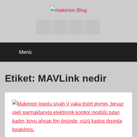
İçeriğe
atla
makerion
Build
Beyond
Facebook
Twitter
Instagram
Youtube
Limits
Blog
Menü
Etiket:
MAVLink nedir