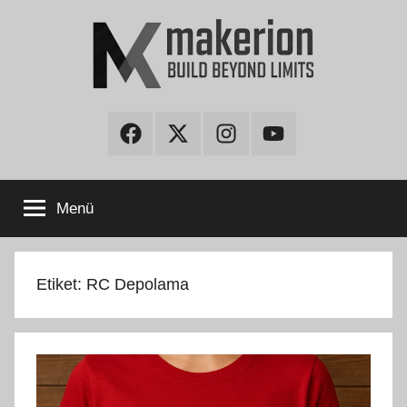
İçeriğe
atla
makerion
Build
Beyond
Facebook
Twitter
Instagram
Youtube
Limits
Blog
Menü
Etiket:
RC Depolama