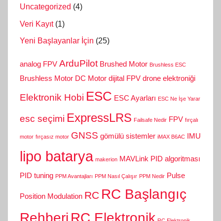
Uncategorized
(4)
Veri Kayıt
(1)
Yeni Başlayanlar İçin
(25)
ArduPilot
analog FPV
Brushed Motor
Brushless ESC
Brushless Motor
DC Motor
dijital FPV
drone elektroniği
ESC
Elektronik Hobi
ESC Ayarları
ESC Ne İşe Yarar
ExpressLRS
esc seçimi
FPV
Failsafe Nedir
fırçalı
GNSS
gömülü sistemler
IMU
motor
fırçasız motor
iMAX B6AC
lipo batarya
MAVLink
PID algoritması
makerion
PID tuning
Pulse
PPM Avantajları
PPM Nasıl Çalışır
PPM Nedir
RC Başlangıç
RC
Position Modulation
Rehberi
RC Elektronik
RC Elektronik