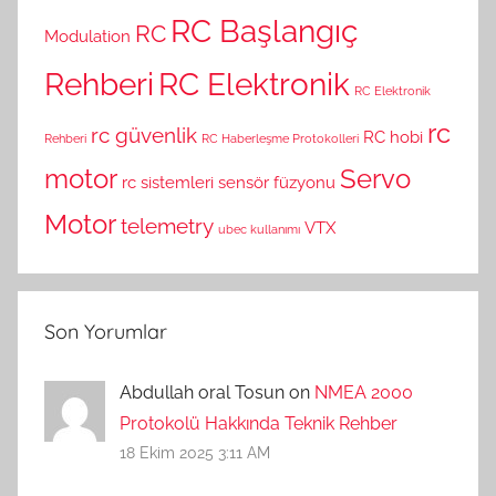
RC Başlangıç
RC
Modulation
Rehberi
RC Elektronik
RC Elektronik
rc
rc güvenlik
RC hobi
Rehberi
RC Haberleşme Protokolleri
motor
Servo
rc sistemleri
sensör füzyonu
Motor
telemetry
VTX
ubec kullanımı
Son Yorumlar
Abdullah oral Tosun on
NMEA 2000
Protokolü Hakkında Teknik Rehber
18 Ekim 2025 3:11 AM