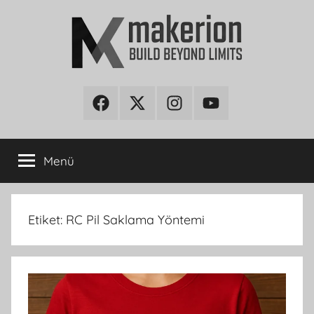
İçeriğe
atla
makerion
Build
Beyond
Facebook
Twitter
Instagram
Youtube
Blog
Limits
Menü
Etiket:
RC Pil Saklama Yöntemi