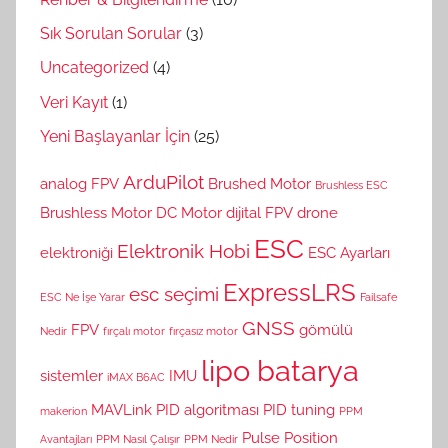
Sık Sorulan Sorular
(3)
Uncategorized
(4)
Veri Kayıt
(1)
Yeni Başlayanlar İçin
(25)
ArduPilot
analog FPV
Brushed Motor
Brushless ESC
Brushless Motor
DC Motor
dijital FPV
drone
ESC
Elektronik Hobi
elektroniği
ESC Ayarları
ExpressLRS
esc seçimi
ESC Ne İşe Yarar
Failsafe
GNSS
FPV
gömülü
Nedir
fırçalı motor
fırçasız motor
lipo batarya
sistemler
IMU
iMAX B6AC
MAVLink
PID algoritması
PID tuning
makerion
PPM
Pulse Position
Avantajları
PPM Nasıl Çalışır
PPM Nedir