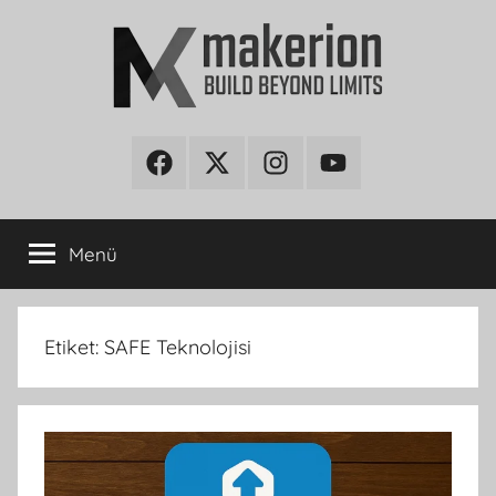
İçeriğe
atla
makerion
Build
Beyond
Facebook
Twitter
Instagram
Youtube
Blog
Limits
Menü
Etiket:
SAFE Teknolojisi