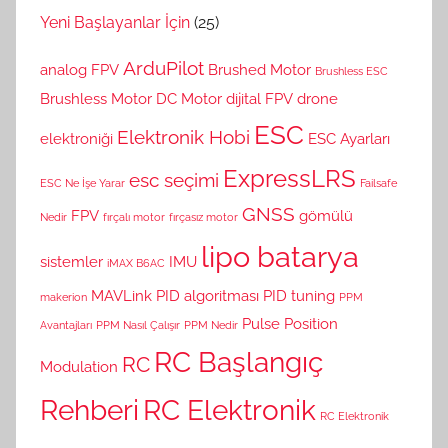
Yeni Başlayanlar İçin
(25)
ArduPilot
analog FPV
Brushed Motor
Brushless ESC
Brushless Motor
DC Motor
dijital FPV
drone
ESC
Elektronik Hobi
elektroniği
ESC Ayarları
ExpressLRS
esc seçimi
ESC Ne İşe Yarar
Failsafe
GNSS
FPV
gömülü
Nedir
fırçalı motor
fırçasız motor
lipo batarya
sistemler
IMU
iMAX B6AC
MAVLink
PID algoritması
PID tuning
makerion
PPM
Pulse Position
Avantajları
PPM Nasıl Çalışır
PPM Nedir
RC Başlangıç
RC
Modulation
Rehberi
RC Elektronik
RC Elektronik