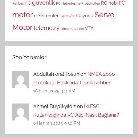
rc
rc güvenlik
RC hobi
Rehberi
RC Haberleşme Protokolleri
motor
Servo
rc sistemleri
sensör füzyonu
Motor
telemetry
VTX
ubec kullanımı
Son Yorumlar
Abdullah oral Tosun on
NMEA 2000
Protokolü Hakkında Teknik Rehber
18 Ekim 2025 3:11 AM
Ahmet Büyükyıldız on
İki ESC
Kullanıldığında RC Alıcı Nasıl Bağlanır?
6 Haziran 2025 9:30 PM