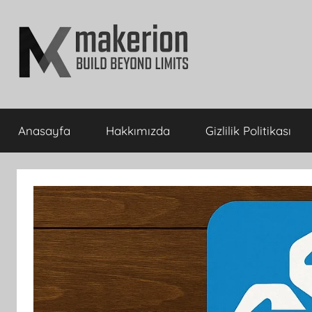
İçeriğe
atla
makerion
Build
Beyond
Anasayfa
Hakkımızda
Gizlilik Politikası
Limits
Blog