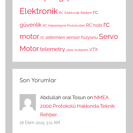
Elektronik
rc
RC Elektronik Rehberi
rc
güvenlik
RC hobi
RC Haberleşme Protokolleri
motor
Servo
rc sistemleri
sensör füzyonu
Motor
telemetry
VTX
ubec kullanımı
Son Yorumlar
Abdullah oral Tosun on
NMEA
2000 Protokolü Hakkında Teknik
Rehber
18 Ekim 2025 3:11 AM