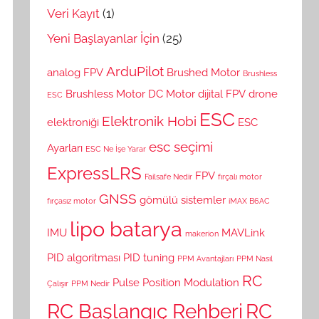
Veri Kayıt
(1)
Yeni Başlayanlar İçin
(25)
ArduPilot
analog FPV
Brushed Motor
Brushless
Brushless Motor
DC Motor
dijital FPV
drone
ESC
ESC
Elektronik Hobi
elektroniği
ESC
esc seçimi
Ayarları
ESC Ne İşe Yarar
ExpressLRS
FPV
Failsafe Nedir
fırçalı motor
GNSS
gömülü sistemler
fırçasız motor
iMAX B6AC
lipo batarya
IMU
MAVLink
makerion
PID algoritması
PID tuning
PPM Avantajları
PPM Nasıl
RC
Pulse Position Modulation
Çalışır
PPM Nedir
RC Başlangıç Rehberi
RC