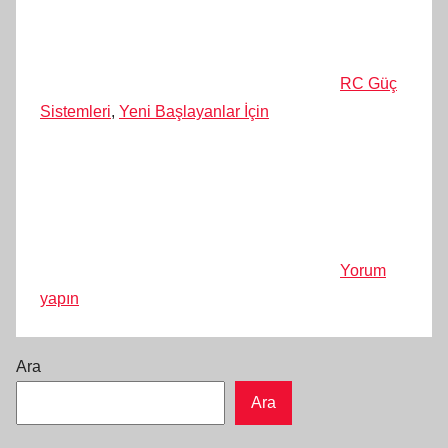
RC Güç
Sistemleri
,
Yeni Başlayanlar İçin
Yorum
yapın
Ara
Ara