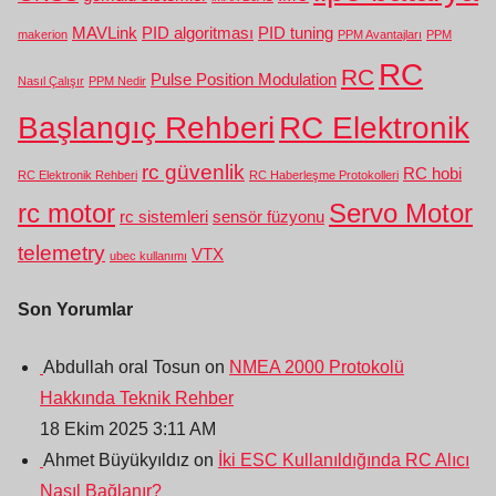
MAVLink
PID algoritması
PID tuning
makerion
PPM Avantajları
PPM
RC
RC
Pulse Position Modulation
Nasıl Çalışır
PPM Nedir
Başlangıç Rehberi
RC Elektronik
rc güvenlik
RC hobi
RC Elektronik Rehberi
RC Haberleşme Protokolleri
rc motor
Servo Motor
rc sistemleri
sensör füzyonu
telemetry
VTX
ubec kullanımı
Son Yorumlar
Abdullah oral Tosun on
NMEA 2000 Protokolü
Hakkında Teknik Rehber
18 Ekim 2025 3:11 AM
Ahmet Büyükyıldız on
İki ESC Kullanıldığında RC Alıcı
Nasıl Bağlanır?