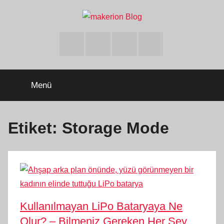
İçeriğe
atla
makerion
Build
Beyond
Facebook
Twitter
Instagram
Youtube
Limits
Blog
Menü
Etiket:
Storage Mode
Kullanılmayan LiPo Bataryaya Ne
Olur? – Bilmeniz Gereken Her Şey