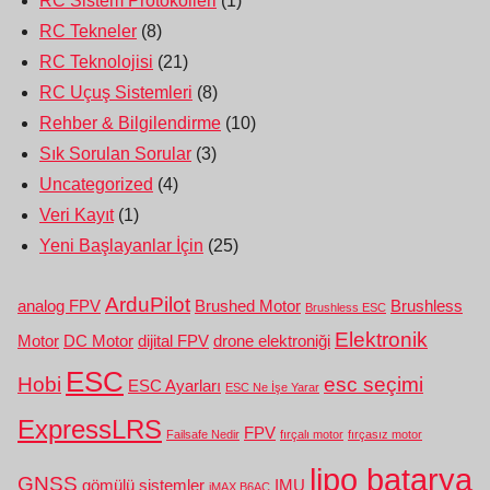
RC Sistem Protokolleri
(1)
RC Tekneler
(8)
RC Teknolojisi
(21)
RC Uçuş Sistemleri
(8)
Rehber & Bilgilendirme
(10)
Sık Sorulan Sorular
(3)
Uncategorized
(4)
Veri Kayıt
(1)
Yeni Başlayanlar İçin
(25)
ArduPilot
analog FPV
Brushed Motor
Brushless
Brushless ESC
Elektronik
Motor
DC Motor
dijital FPV
drone elektroniği
ESC
Hobi
esc seçimi
ESC Ayarları
ESC Ne İşe Yarar
ExpressLRS
FPV
Failsafe Nedir
fırçalı motor
fırçasız motor
lipo batarya
GNSS
gömülü sistemler
IMU
iMAX B6AC