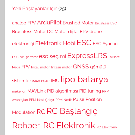
Yeni Başlayanlar İçin
(25)
ArduPilot
analog FPV
Brushed Motor
Brushless ESC
Brushless Motor
DC Motor
dijital FPV
drone
ESC
Elektronik Hobi
elektroniği
ESC Ayarları
ExpressLRS
esc seçimi
ESC Ne İşe Yarar
Failsafe
GNSS
FPV
gömülü
Nedir
fırçalı motor
fırçasız motor
lipo batarya
sistemler
IMU
iMAX B6AC
MAVLink
PID algoritması
PID tuning
makerion
PPM
Pulse Position
Avantajları
PPM Nasıl Çalışır
PPM Nedir
RC Başlangıç
RC
Modulation
Rehberi
RC Elektronik
RC Elektronik