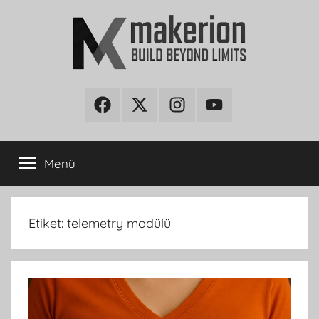
İçeriğe
atla
makerion
Build
Beyond
Facebook
Twitter
Instagram
Youtube
Blog
Limits
Menü
Etiket:
telemetry modülü