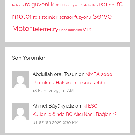
rc
rc güvenlik
RC hobi
Rehberi
RC Haberleşme Protokolleri
motor
Servo
rc sistemleri
sensör füzyonu
Motor
telemetry
VTX
ubec kullanımı
Son Yorumlar
Abdullah oral Tosun on
NMEA 2000
Protokolü Hakkında Teknik Rehber
18 Ekim 2025 3:11 AM
Ahmet Büyükyıldız on
İki ESC
Kullanıldığında RC Alıcı Nasıl Bağlanır?
6 Haziran 2025 9:30 PM